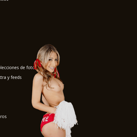
s
lecciones de fotos
tra y feeds
s
bros