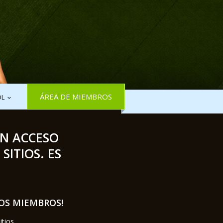
ÁREA DE MIEMBROS
OL
ÉN ACCESO
ITIOS. ES
LOS MIEMBROS!
itios