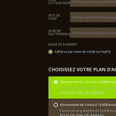
D'UTILISATEUR
MOT DE
PASSE
ADRESSE
ÉLECTRONIQUE
MODE DE PAIEMENT
Adhérez par carte de crédit ou PayPal
CHOISISSEZ VOTRE PLAN D'A
Abonnement de 12 mois à 9,95$/mois
Facturé annuellement en un seul paie
PLUS DE 70% DE RABAIS!
Abonnement de 3 mois à 19,95$/mois
Facturé en un paiement de 59,95$ tous
PLUS DE 30% DE RABAIS!