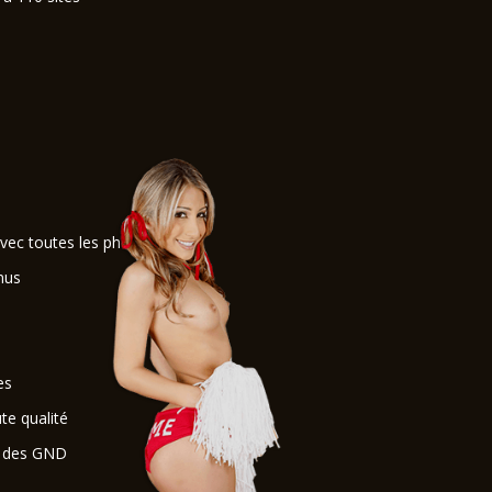
avec toutes les photos
nus
es
e qualité
r des GND